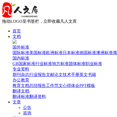
拖动LOGO至书签栏，立即收藏凡人文库
首页
文档
国外标准
国际标准
美国标准
欧洲标准
日本标准
德国标准
澳洲标准
俄
国内标准
GB国家标准
行业标准
地方标准
团体标准
职业标准
专业资料
期刊杂志
行业报告
文献论文
技术手册
英文书籍
办公教育
教育文档
总结报告
工作范文
心得体会
PPT模板
翻译文档
翻译标准
翻译资料
文章
公告
咨询