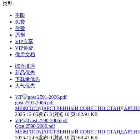
类型:
不限
免费
付费
原创
VIP专享
VIP免费
优质文档
综合排序
新品优先
下载量优先
人气优先
VIP
gost 2591-2006.pdf
МЕЖГОСУДАРСТВЕННЫЙ СОВЕТ ПО СТАНДАРТИЗА
2025-12-05发布
3 浏览
10 页
182.91 KB
VIP
Gost 2590-2006.pdf
МЕЖГОСУДАРСТВЕННЫЙ СОВЕТ ПО СТАНДАРТИЗА
2025-12-05发布
0 浏览
10 页
169.41 KB