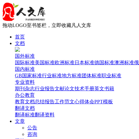
拖动LOGO至书签栏，立即收藏凡人文库
首页
文档
国外标准
国际标准
美国标准
欧洲标准
日本标准
德国标准
澳洲标准
俄
国内标准
GB国家标准
行业标准
地方标准
团体标准
职业标准
专业资料
期刊杂志
行业报告
文献论文
技术手册
英文书籍
办公教育
教育文档
总结报告
工作范文
心得体会
PPT模板
翻译文档
翻译标准
翻译资料
文章
公告
咨询