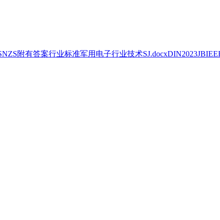
S
NZS
附有
答案
行业标准
军用
电子行业
技术
SJ
.docx
DIN
2023
JB
IEE