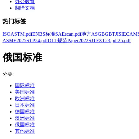
办公教育
翻译文档
热门标签
ISO
ASTM
.pdf
EN
BS
标准
SAE
scan.pdf
地方
AS
GB
GBT
JIS
IEC
AM
ASME
2025
STP
24.pdf
DLT
规范
Paper
2022
SJT
FZT
23.pdf
25.pdf
俄国标准
分类:
国际标准
美国标准
欧洲标准
日本标准
德国标准
澳洲标准
俄国标准
其他标准