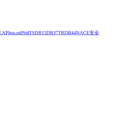
E
API
rus.pdf
Std
TS
DB15
DB37
TR
DB44
NACE
安全