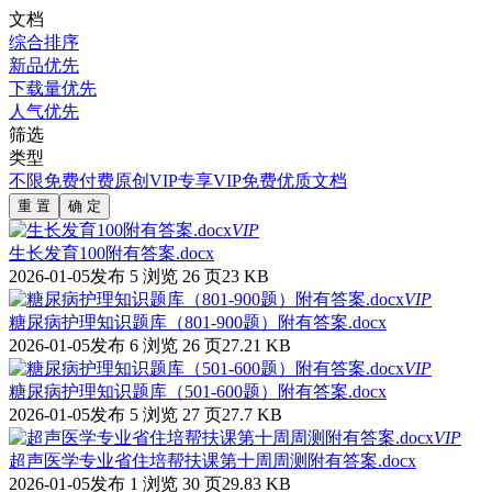
文档
综合排序
新品优先
下载量优先
人气优先
筛选
类型
不限
免费
付费
原创
VIP专享
VIP免费
优质文档
重 置
确 定
VIP
生长发育100附有答案.docx
2026-01-05发布
5 浏览
26 页
23 KB
VIP
糖尿病护理知识题库（801-900题）附有答案.docx
2026-01-05发布
6 浏览
26 页
27.21 KB
VIP
糖尿病护理知识题库（501-600题）附有答案.docx
2026-01-05发布
5 浏览
27 页
27.7 KB
VIP
超声医学专业省住培帮扶课第十周周测附有答案.docx
2026-01-05发布
1 浏览
30 页
29.83 KB