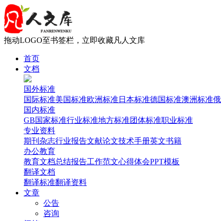
拖动LOGO至书签栏，立即收藏凡人文库
首页
文档
国外标准
国际标准
美国标准
欧洲标准
日本标准
德国标准
澳洲标准
俄
国内标准
GB国家标准
行业标准
地方标准
团体标准
职业标准
专业资料
期刊杂志
行业报告
文献论文
技术手册
英文书籍
办公教育
教育文档
总结报告
工作范文
心得体会
PPT模板
翻译文档
翻译标准
翻译资料
文章
公告
咨询