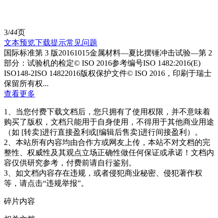
3/
44
页
文本预览
下载提示
常见问题
国际标准第 3 版2016­10­15金属材料—夏比摆锤冲击试验—第 2
部分：试验机的检定© ISO 2016参考编号ISO 148­2:2016(E)
ISO148-2ISO 148­2­2016版权保护文件© ISO 2016，印刷于瑞士
保留所有权...
查看更多
1、当您付费下载文档后，您只拥有了使用权限，并不意味着
购买了版权，文档只能用于自身使用，不得用于其他商业用途
（如 [转卖]进行直接盈利或[编辑后售卖]进行间接盈利）。
2、本站所有内容均由合作方或网友上传，本站不对文档的完
整性、权威性及其观点立场正确性做任何保证或承诺！文档内
容仅供研究参考，付费前请自行鉴别。
3、如文档内容存在违规，或者侵犯商业秘密、侵犯著作权
等，请点击“违规举报”。
碎片内容