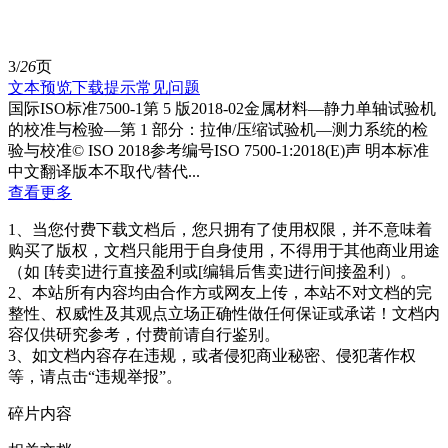
3/
26
页
文本预览
下载提示
常见问题
国际ISO标准7500-1第 5 版2018-02金属材料—静力单轴试验机
的校准与检验—第 1 部分：拉伸/压缩试验机—测力系统的检
验与校准© ISO 2018参考编号ISO 7500-1:2018(E)声 明本标准
中文翻译版本不取代/替代...
查看更多
1、当您付费下载文档后，您只拥有了使用权限，并不意味着
购买了版权，文档只能用于自身使用，不得用于其他商业用途
（如 [转卖]进行直接盈利或[编辑后售卖]进行间接盈利）。
2、本站所有内容均由合作方或网友上传，本站不对文档的完
整性、权威性及其观点立场正确性做任何保证或承诺！文档内
容仅供研究参考，付费前请自行鉴别。
3、如文档内容存在违规，或者侵犯商业秘密、侵犯著作权
等，请点击“违规举报”。
碎片内容