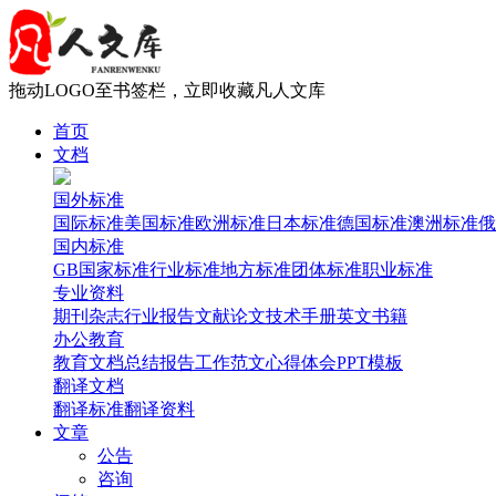
拖动LOGO至书签栏，立即收藏凡人文库
首页
文档
国外标准
国际标准
美国标准
欧洲标准
日本标准
德国标准
澳洲标准
俄
国内标准
GB国家标准
行业标准
地方标准
团体标准
职业标准
专业资料
期刊杂志
行业报告
文献论文
技术手册
英文书籍
办公教育
教育文档
总结报告
工作范文
心得体会
PPT模板
翻译文档
翻译标准
翻译资料
文章
公告
咨询