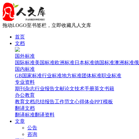
拖动LOGO至书签栏，立即收藏凡人文库
首页
文档
国外标准
国际标准
美国标准
欧洲标准
日本标准
德国标准
澳洲标准
俄
国内标准
GB国家标准
行业标准
地方标准
团体标准
职业标准
专业资料
期刊杂志
行业报告
文献论文
技术手册
英文书籍
办公教育
教育文档
总结报告
工作范文
心得体会
PPT模板
翻译文档
翻译标准
翻译资料
文章
公告
咨询