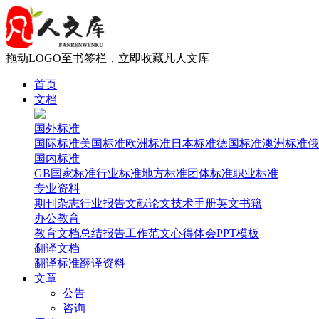
拖动LOGO至书签栏，立即收藏凡人文库
首页
文档
国外标准
国际标准
美国标准
欧洲标准
日本标准
德国标准
澳洲标准
俄
国内标准
GB国家标准
行业标准
地方标准
团体标准
职业标准
专业资料
期刊杂志
行业报告
文献论文
技术手册
英文书籍
办公教育
教育文档
总结报告
工作范文
心得体会
PPT模板
翻译文档
翻译标准
翻译资料
文章
公告
咨询